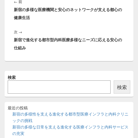
稿
前
←
前
ナ
新宿の多様な医療機関と安心のネットワークが支える都心の
の
ビ
健康生活
投
ゲ
稿:
ー
次
次
→
シ
新宿で進化する都市型内科医療多様なニーズに応える安心の
の
ョ
仕組み
投
ン
稿:
メ
検索
イ
ン
検索
サ
イ
ド
バ
最近の投稿
ー
新宿の多様性を支える進化する都市型医療インフラと内科クリニ
ウ
ックの挑戦
ィ
新宿の多様な日常を支える進化する医療インフラと内科サービス
ジ
の充実
ェ