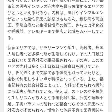
市部の医療インフラの充実度を最も象徴するエリアの
ひとつといえるだろう。内科は、風邪やインフルエン
ザといった急性疾患の診察はもちろん、糖尿病や高血
圧、高脂血症など生活習慣病の管理、さらには消化器
や呼吸器、アレルギーまで幅広い領域をカバーしてい
る。
新宿エリアでは、サラリーマンや学生、高齢者、外国
人居住者など多様な層が生活しており、その人口動態
に合わせた医療対応が重要視される。その点、このエ
リアの内科は多くが土日祝日も診察日を設けていた
り、夜間遅くまで受診できる体制を取っていたりと、
柔軟で利用しやすい点が特徴となっている。また、都
市部特有の社会背景によって、内科で求められる機能
にも工夫が施されている。例えば、ストレスや不規則
な生活リズムが原因となる消化器症状、疲労や睡眠不
足、栄養バランスの乱れなど都会ならではの疾患への
対応力が求められる。慢性的な体調不良で医療機関を