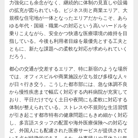
力強化にも余念がなく、継続的に体制の見直しや設備
の拡充が図られている。ビジネス街と商業エリア、大
規模な住宅地が一体となったエリアだからこそ、あら
ゆる年代・国籍・職業への対応という高いハードルを
乗りこえながら、安全かつ快適な医療環境の維持を目
指している。今後も利用者目線を最優先とする工夫と
ともに、新たな課題への柔軟な対応が求められていく
だろう。
都心の交通が交差するエリア、特に新宿のような場所
では、オフィスビルや商業施設が立ち並び多様な人々
が日々行き交う。こうした都市部には、急な体調不良
から慢性疾患まで幅広く対応する内科病院が充実して
おり、平日だけでなく土日や夜間にも柔軟に対応する
体制が整えられている。ストレスや不規則な生活習慣
が引き起こす都市特有の健康問題にもきめ細かく対応
し、多言語スタッフの配置や海外医療保険への対応な
ど、外国人にも配慮された医療サービスが提供されて
いる点が特徴的である。また、仕事帰りや昼休みに気