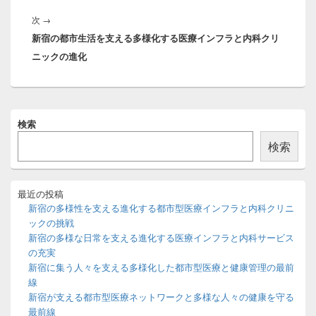
稿:
ー
次
次
→
シ
新宿の都市生活を支える多様化する医療インフラと内科クリ
の
ョ
ニックの進化
投
ン
稿:
メ
検索
イ
ン
検索
サ
イ
ド
バ
最近の投稿
ー
新宿の多様性を支える進化する都市型医療インフラと内科クリニ
ウ
ックの挑戦
ィ
新宿の多様な日常を支える進化する医療インフラと内科サービス
ジ
の充実
ェ
ッ
新宿に集う人々を支える多様化した都市型医療と健康管理の最前
ト
線
エ
新宿が支える都市型医療ネットワークと多様な人々の健康を守る
リ
最前線