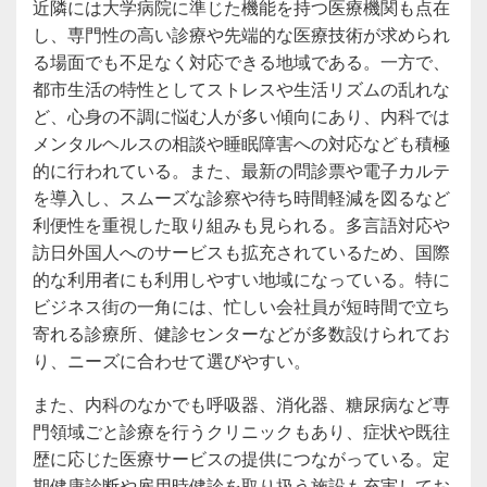
近隣には大学病院に準じた機能を持つ医療機関も点在
し、専門性の高い診療や先端的な医療技術が求められ
る場面でも不足なく対応できる地域である。一方で、
都市生活の特性としてストレスや生活リズムの乱れな
ど、心身の不調に悩む人が多い傾向にあり、内科では
メンタルヘルスの相談や睡眠障害への対応なども積極
的に行われている。また、最新の問診票や電子カルテ
を導入し、スムーズな診察や待ち時間軽減を図るなど
利便性を重視した取り組みも見られる。多言語対応や
訪日外国人へのサービスも拡充されているため、国際
的な利用者にも利用しやすい地域になっている。特に
ビジネス街の一角には、忙しい会社員が短時間で立ち
寄れる診療所、健診センターなどが多数設けられてお
り、ニーズに合わせて選びやすい。
また、内科のなかでも呼吸器、消化器、糖尿病など専
門領域ごと診療を行うクリニックもあり、症状や既往
歴に応じた医療サービスの提供につながっている。定
期健康診断や雇用時健診を取り扱う施設も充実してお