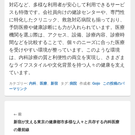
対応など、多様な利用者が安心して利用できるサービ
スも特徴です。会社員向けの健診センターや、専門性
に特化したクリニック、救急対応病院も揃っており、
予防医療や健康診断にも力が入れられています。医療
機関を選ぶ際は、アクセス、設備、診療内容、診療時
間などを比較することで、個々のニーズに合った医療
を受けやすい環境が整っています。このような環境
は、内科診療の質と利便性の両立を実現し、さまざま
なライフスタイルや文化背景を持つ人々の健康を支え
ています。
カテゴリー:
内科
、
医療
、
新宿
タグ:
病院
作成者:
Gojo
この投稿のパ
ーマリンク
投
稿
前
←
前
ナ
新宿が支える東京の健康都市多様な人々と共存する内科医療
の
ビ
の最前線
投
ゲ