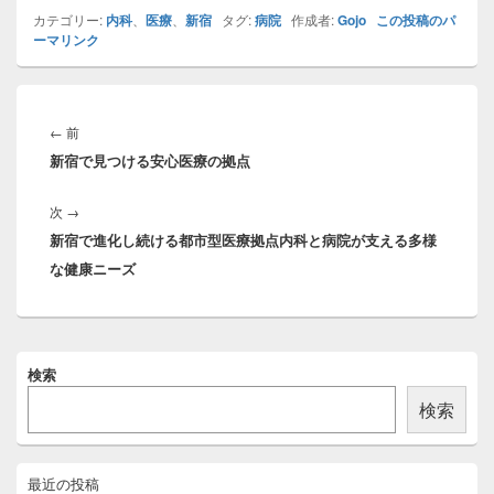
カテゴリー:
内科
、
医療
、
新宿
タグ:
病院
作成者:
Gojo
この投稿のパ
ーマリンク
投
稿
前
←
前
ナ
新宿で見つける安心医療の拠点
の
ビ
投
ゲ
次
次
→
稿:
ー
新宿で進化し続ける都市型医療拠点内科と病院が支える多様
の
シ
な健康ニーズ
投
ョ
稿:
ン
メ
検索
イ
ン
検索
サ
イ
ド
バ
最近の投稿