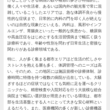
働く人々や生活者、あるいは国内外の観光客で常に混
雑しているこうしたエリアでは、急な体調不良から慢
性的な症状まで、日常的に内科の門を叩く人が絶えな
いのは自然な現象だといえる。内科は、風邪やインフ
ルエンザ、胃腸炎といった一般的な疾患から、糖尿病
や高血圧症をはじめとする生活習慣病まで幅広く扱う
診療科であり、年齢や性別を問わず日常生活と密接な
関わりがある診療領域である。
特に、人が多く集まる都市エリアほど生活の忙しさや
ストレスを抱える層も多く、体調管理へのニーズは高
い。そのため、この地区には施設規模や診療体制、診
療時間に特徴を持つ複数の病院が点在している。大騒
ぎするほどの症状ではなくても気軽に足を運べるクリ
ニックから、精密検査や入院対応を行う大規模な総合
病院まで幅広い選択肢が用意されている環境は、都市
部を生活基盤とする人々にとって大きな安心材料とい
えるだろう。また、医療機関の多くが新しい診療機器