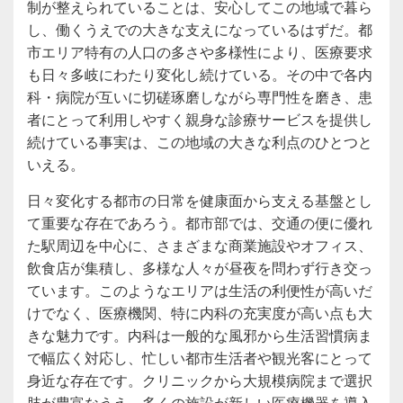
制が整えられていることは、安心してこの地域で暮ら
し、働くうえでの大きな支えになっているはずだ。都
市エリア特有の人口の多さや多様性により、医療要求
も日々多岐にわたり変化し続けている。その中で各内
科・病院が互いに切磋琢磨しながら専門性を磨き、患
者にとって利用しやすく親身な診療サービスを提供し
続けている事実は、この地域の大きな利点のひとつと
いえる。
日々変化する都市の日常を健康面から支える基盤とし
て重要な存在であろう。都市部では、交通の便に優れ
た駅周辺を中心に、さまざまな商業施設やオフィス、
飲食店が集積し、多様な人々が昼夜を問わず行き交っ
ています。このようなエリアは生活の利便性が高いだ
けでなく、医療機関、特に内科の充実度が高い点も大
きな魅力です。内科は一般的な風邪から生活習慣病ま
で幅広く対応し、忙しい都市生活者や観光客にとって
身近な存在です。クリニックから大規模病院まで選択
肢が豊富なうえ、多くの施設が新しい医療機器を導入